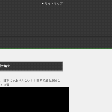
サイトマップ
番外編☆
ジ、日本じゃありえない！！世界で最も危険な
所１０選