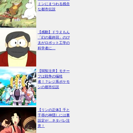
ミンにまつわる残念
な都市伝説
【感動】ドラえもん
「幻の最終回」のび
太がロボット工学の
科学者に…
【閲覧注意】モチー
フは戦争の犠牲
者！？レジ系ポケモ
ンの都市伝説
【リンの正体】千と
千尋の神隠しには裏
設定が…ネタバレ注
意！