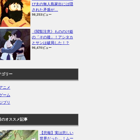
び太の無人島家出には隠
された矛盾が…
98,253ビュー
《閲覧注意》もののけ姫
の「その後」！アシタカ
とサンは破局した！？
96,470ビュー
テゴリー
アニメ
ゲーム
ジブリ
日のオススメ記事
【悲報】実は悲しい
世界だった…！ムー