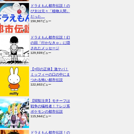
ドラえもん都市伝説！の
び太は元々「植物人間」
だった…
150,907ビュー
ドラえもん都市伝説！幻
の回「行かなきゃ」に隠
されたメッセージ
129,939ビュー
【×印の正体】激ヤバ！
ミッフィーの口の中にま
つわる怖い都市伝説
122,602ビュー
【閲覧注意】モチーフは
戦争の犠牲者！？レジ系
ポケモンの都市伝説
115,944ビュー
ドラえもん都市伝説！の