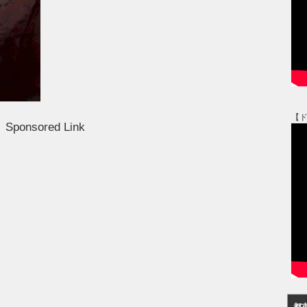
【
Sponsored Link
都