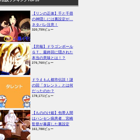
【リンの正体】千と千尋
の神隠しには裏設定が…
ネタバレ注意！
320,759ビュー
【悲報】ドラゴンボール
ＧＴ、最終回に隠された
本当の意味とは！？
276,760ビュー
ドラえもん都市伝説！謎
の回「タレント」とは何
だったのか？
178,171ビュー
【もののけ姫】包帯人間
はハンセン病患者…宮崎
監督が暴露した裏設定
161,788ビュー