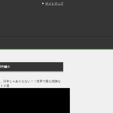
サイトマップ
番外編☆
ジ、日本じゃありえない！！世界で最も危険な
所１０選