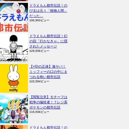
ドラえもん都市伝説！の
び太は元々「植物人間」
だった…
150,903ビュー
ドラえもん都市伝説！幻
の回「行かなきゃ」に隠
されたメッセージ
129,936ビュー
【×印の正体】激ヤバ！
ミッフィーの口の中にま
つわる怖い都市伝説
122,594ビュー
【閲覧注意】モチーフは
戦争の犠牲者！？レジ系
ポケモンの都市伝説
115,936ビュー
ドラえもん都市伝説！の