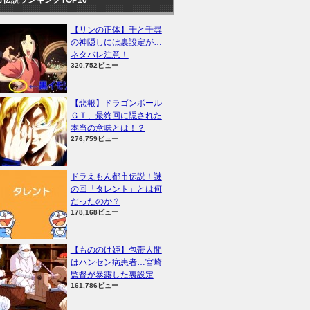
【リンの正体】千と千尋
の神隠しには裏設定が…
ネタバレ注意！
320,752ビュー
【悲報】ドラゴンボール
ＧＴ、最終回に隠された
本当の意味とは！？
276,759ビュー
ドラえもん都市伝説！謎
の回「タレント」とは何
だったのか？
178,168ビュー
【もののけ姫】包帯人間
はハンセン病患者…宮崎
監督が暴露した裏設定
161,786ビュー