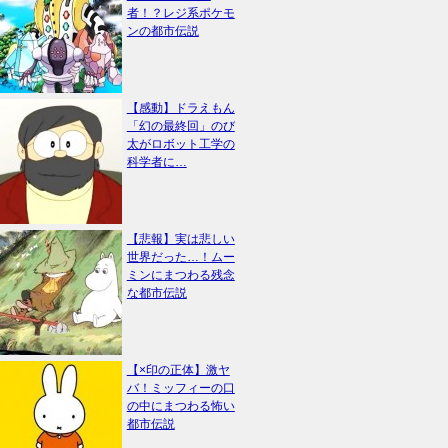
者！？レジ系ポケモ
ンの都市伝説
【感動】ドラえもん
「幻の最終回」のび
太がロボット工学の
科学者に…
【悲報】実は悲しい
世界だった…！ムー
ミンにまつわる残念
な都市伝説
【×印の正体】激ヤ
バ！ミッフィーの口
の中にまつわる怖い
都市伝説