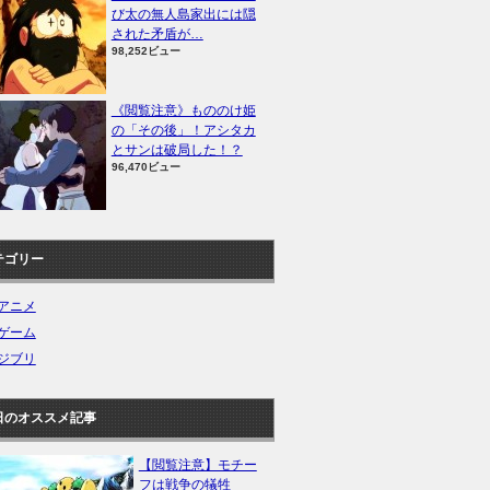
び太の無人島家出には隠
された矛盾が…
98,252ビュー
《閲覧注意》もののけ姫
の「その後」！アシタカ
とサンは破局した！？
96,470ビュー
テゴリー
アニメ
ゲーム
ジブリ
日のオススメ記事
【閲覧注意】モチー
フは戦争の犠牲