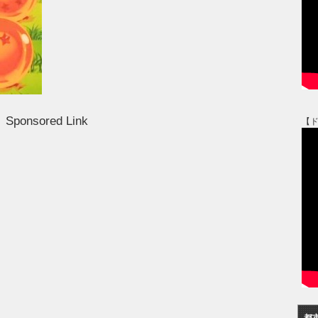
Sponsored Link
【
都