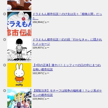
ドラえもん都市伝説！のび太は元々「植物人間」だっ
た…
150,904ビュー
ドラえもん都市伝説！幻の回「行かなきゃ」に隠され
たメッセージ
129,937ビュー
【×印の正体】激ヤバ！ミッフィーの口の中にまつわ
る怖い都市伝説
122,597ビュー
【閲覧注意】モチーフは戦争の犠牲者！？レジ系ポケ
モンの都市伝説
115,942ビュー