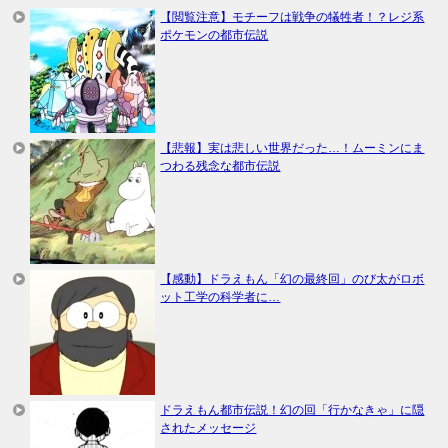
【閲覧注意】モチーフは戦争の犠牲者！？レジ系
ポケモンの都市伝説
【悲報】実は悲しい世界だった…！ムーミンにま
つわる残念な都市伝説
【感動】ドラえもん「幻の最終回」のび太がロボ
ット工学の科学者に…
ドラえもん都市伝説！幻の回「行かなきゃ」に隠
されたメッセージ