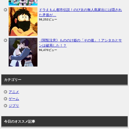
ドラえもん都市伝説！のび太の無人島家出には隠され
た矛盾が…
98,252ビュー
《閲覧注意》もののけ姫の「その後」！アシタカとサ
ンは破局した！？
96,470ビュー
カテゴリー
アニメ
ゲーム
ジブリ
今日のオススメ記事