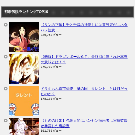
都市伝説ランキングTOP10
【リンの正体】千と千尋の神隠しには裏設定が…ネタ
バレ注意！
320,752ビュー
【悲報】ドラゴンボールＧＴ、最終回に隠された本当
の意味とは！？
276,760ビュー
ドラえもん都市伝説！謎の回「タレント」とは何だっ
たのか？
178,169ビュー
【もののけ姫】包帯人間はハンセン病患者…宮崎監督
が暴露した裏設定
161,786ビュー