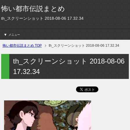
怖い都市伝説まとめ
th_スクリーンショット 2018-08-06 17.32.34
メニュー
怖い都市伝説まとめ TOP
th_スクリーンショット 2018-08-06 17.32.34
th_スクリーンショット 2018-08-06
17.32.34