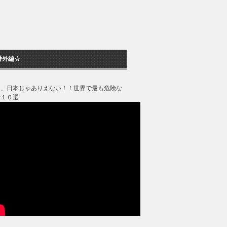
番外編☆
ジ、日本じゃありえない！！世界で最も危険な
所１０選