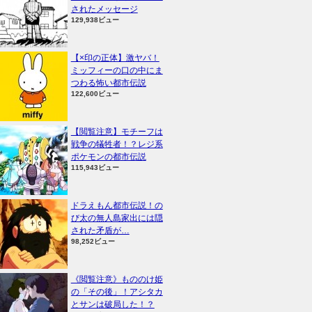
されたメッセージ
129,938ビュー
【×印の正体】激ヤバ！
ミッフィーの口の中にま
つわる怖い都市伝説
122,600ビュー
【閲覧注意】モチーフは
戦争の犠牲者！？レジ系
ポケモンの都市伝説
115,943ビュー
ドラえもん都市伝説！の
び太の無人島家出には隠
された矛盾が…
98,252ビュー
《閲覧注意》もののけ姫
の「その後」！アシタカ
とサンは破局した！？