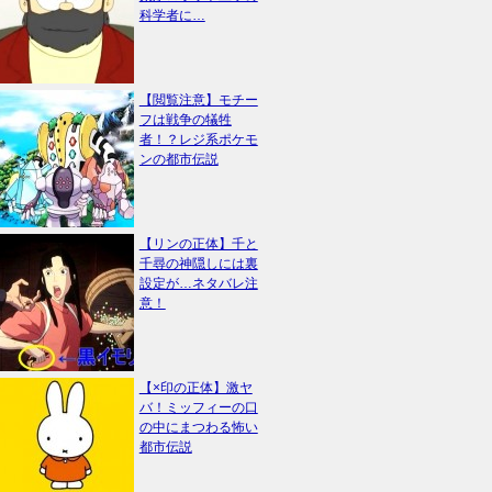
科学者に…
【閲覧注意】モチー
フは戦争の犠牲
者！？レジ系ポケモ
ンの都市伝説
【リンの正体】千と
千尋の神隠しには裏
設定が…ネタバレ注
意！
【×印の正体】激ヤ
バ！ミッフィーの口
の中にまつわる怖い
都市伝説