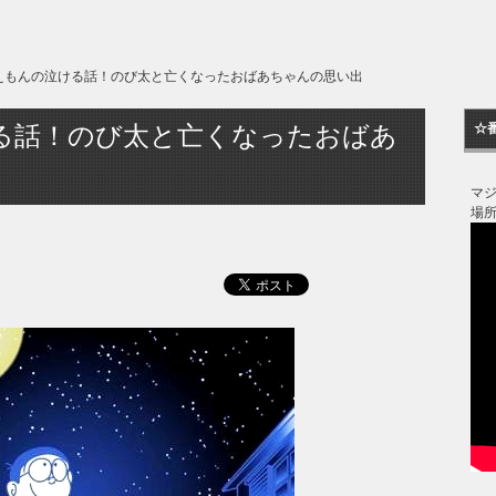
えもんの泣ける話！のび太と亡くなったおばあちゃんの思い出
る話！のび太と亡くなったおばあ
☆
マ
場