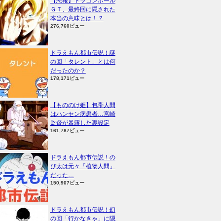
【悲報】ドラゴンボール
ＧＴ、最終回に隠された
本当の意味とは！？
276,760ビュー
ドラえもん都市伝説！謎
の回「タレント」とは何
だったのか？
178,171ビュー
【もののけ姫】包帯人間
はハンセン病患者…宮崎
監督が暴露した裏設定
161,787ビュー
ドラえもん都市伝説！の
び太は元々「植物人間」
だった…
150,907ビュー
ドラえもん都市伝説！幻
の回「行かなきゃ」に隠