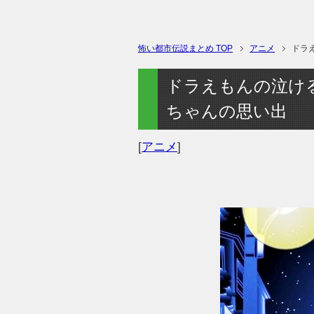
怖い都市伝説まとめ TOP
アニメ
ドラ
ドラえもんの泣け
ちゃんの思い出
[
アニメ
]