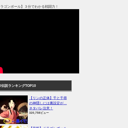
ドラゴンボール】３分でわかる戦闘力！
市伝説ランキングTOP10
【リンの正体】千と千尋
の神隠しには裏設定が…
ネタバレ注意！
320,758ビュー