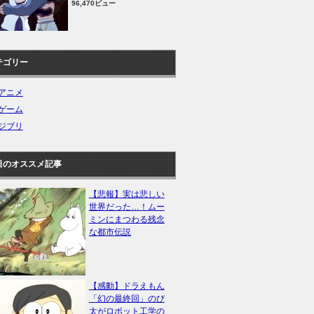
96,470ビュー
テゴリー
アニメ
ゲーム
ジブリ
日のオススメ記事
【悲報】実は悲しい
世界だった…！ムー
ミンにまつわる残念
な都市伝説
【感動】ドラえもん
「幻の最終回」のび
太がロボット工学の