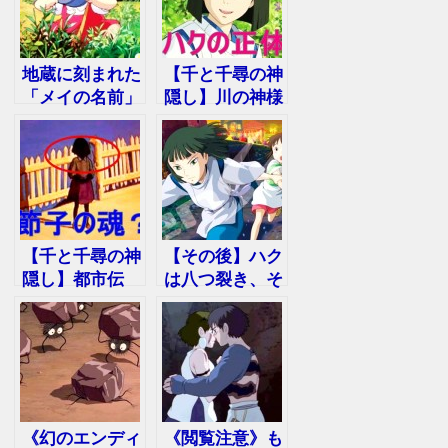
地蔵に刻まれた
【千と千尋の神
「メイの名前」
隠し】川の神様
…となりのトト
だった！？「ハ
ロ都市伝説
クの正体」が明
らかに
【千と千尋の神
【その後】ハク
隠し】都市伝
は八つ裂き、そ
説！駅のホーム
れとも…？「千
で清太を待つ
と千尋の神隠
「節子の魂」
し」の裏話
《幻のエンディ
《閲覧注意》も