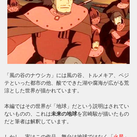
「風の谷のナウシカ」には風の谷、トルメキア、ペジ
テといった都市の他、酸でできた湖や腐海が広がる荒
涼とした世界が描かれています。
本編ではその世界が「地球」だという説明はされてい
ないものの、これは
未来の地球
を宮崎駿が描いたもの
だと筆者は解釈しています。
しかし、実はこの作品。舞台は地球ではなく「
火星
」