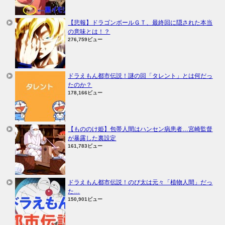
【悲報】ドラゴンボールＧＴ、最終回に隠された本当
の意味とは！？
276,759ビュー
ドラえもん都市伝説！謎の回「タレント」とは何だっ
たのか？
178,166ビュー
【もののけ姫】包帯人間はハンセン病患者…宮崎監督
が暴露した裏設定
161,783ビュー
ドラえもん都市伝説！のび太は元々「植物人間」だっ
た…
150,901ビュー