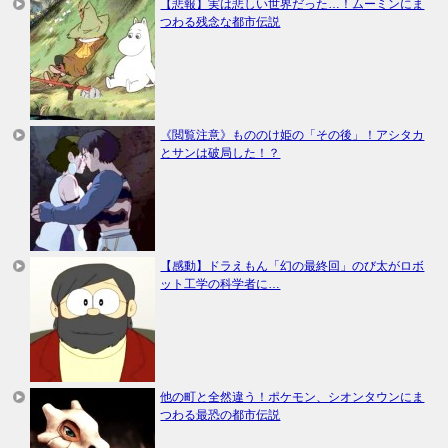
【悲報】実は悲しい世界だった…！ムーミンにま
つわる残念な都市伝説
《閲覧注意》もののけ姫の「その後」！アシタカ
とサンは破局した！？
【感動】ドラえもん「幻の最終回」のび太がロボ
ット工学の科学者に…
他の町と全然違う！ポケモン、シオンタウンにま
つわる最恐の都市伝説