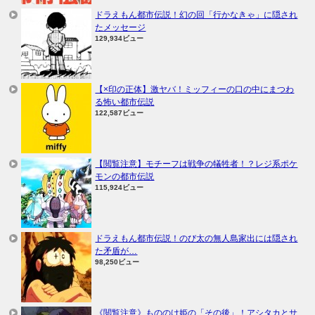
ドラえもん都市伝説！幻の回「行かなきゃ」に隠され
たメッセージ
129,934ビュー
【×印の正体】激ヤバ！ミッフィーの口の中にまつわ
る怖い都市伝説
122,587ビュー
【閲覧注意】モチーフは戦争の犠牲者！？レジ系ポケ
モンの都市伝説
115,924ビュー
ドラえもん都市伝説！のび太の無人島家出には隠され
た矛盾が…
98,250ビュー
《閲覧注意》もののけ姫の「その後」！アシタカとサ