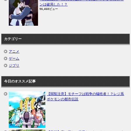
ンは破局した！？
96,468ビュー
カテゴリー
アニメ
ゲーム
ジブリ
今日のオススメ記事
【閲覧注意】モチーフは戦争の犠牲者！？レジ系
ポケモンの都市伝説