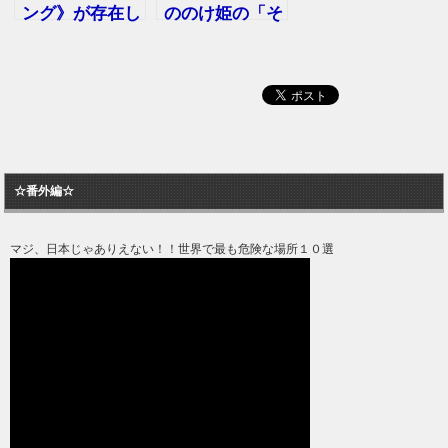
ング》が存在し
ののけ姫の「そ
た！？「千と千
の後」！アシタ
尋の神隠し」の
カとサンは破局
都市伝説
した！？
☆番外編☆
マジ、日本じゃありえない！！世界で最も危険な場所１０選