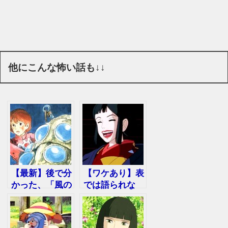
他にこんな怖い話も↓↓
【最新】後で分
【ワケあり】表
かった、「風の
では語られな
谷のナウシカ」
い…「もののけ
に隠された都市
姫」の裏・都市
伝説３選
伝説