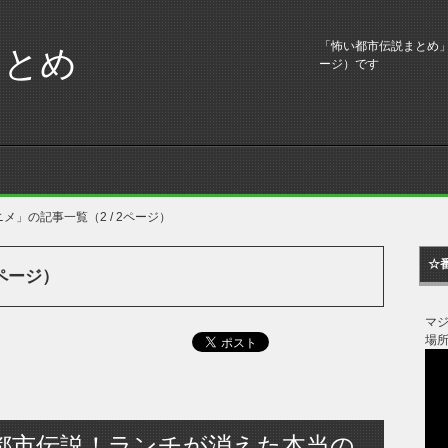
「怖い都市伝説まとめ」
まとめ
ージ）です
メ」の記事一覧（2 / 2ページ）
☆
2ページ）
マ
場
都市伝説！ランチが消えた本当の