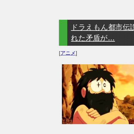
ドラえもん都市伝
れた矛盾が…
[
アニメ
]