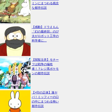
ミンにまつわる残念
な都市伝説
【感動】ドラえもん
「幻の最終回」のび
太がロボット工学の
科学者に…
【閲覧注意】モチー
フは戦争の犠牲
者！？レジ系ポケモ
ンの都市伝説
【×印の正体】激ヤ
バ！ミッフィーの口
の中にまつわる怖い
都市伝説