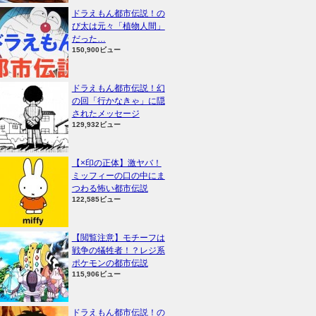
ドラえもん都市伝説！の
び太は元々「植物人間」
だった…
150,900ビュー
ドラえもん都市伝説！幻
の回「行かなきゃ」に隠
されたメッセージ
129,932ビュー
【×印の正体】激ヤバ！
ミッフィーの口の中にま
つわる怖い都市伝説
122,585ビュー
【閲覧注意】モチーフは
戦争の犠牲者！？レジ系
ポケモンの都市伝説
115,906ビュー
ドラえもん都市伝説！の