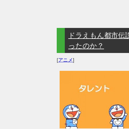
ドラえもん都市伝
ったのか？
[
アニメ
]