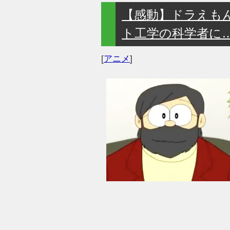
【感動】ドラえも
ト工学の科学者に
[
アニメ
]