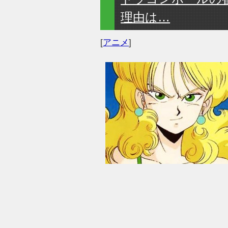
理由は…
[
アニメ
]