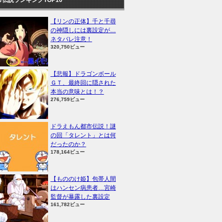
【リンの正体】千と千尋
の神隠しには裏設定が…
ネタバレ注意！
320,750ビュー
【悲報】ドラゴンボール
ＧＴ、最終回に隠された
本当の意味とは！？
276,759ビュー
ドラえもん都市伝説！謎
の回「タレント」とは何
だったのか？
178,164ビュー
【もののけ姫】包帯人間
はハンセン病患者…宮崎
監督が暴露した裏設定
161,782ビュー