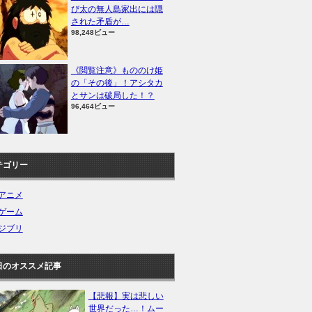
び太の無人島家出には隠
された矛盾が…
98,248ビュー
《閲覧注意》もののけ姫
の「その後」！アシタカ
とサンは破局した！？
96,464ビュー
テゴリー
アニメ
ゲーム
ジブリ
日のオススメ記事
【悲報】実は悲しい
世界だった…！ムー