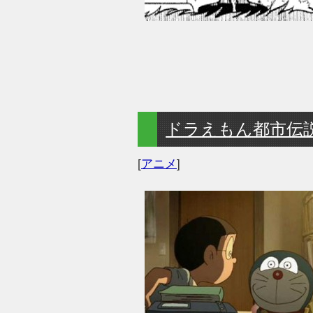
ドラえもん都市伝
[
アニメ
]