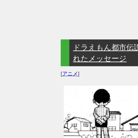
ドラえもん都市伝
れたメッセージ
[
アニメ
]