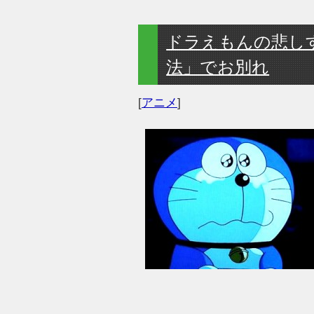
ドラえもんの悲し
法」でお別れ
[
アニメ
]