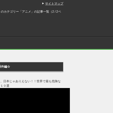
サイトマップ
のカテゴリー「アニメ」の記事一覧（2 / 2ペ
番外編☆
ジ、日本じゃありえない！！世界で最も危険な
所１０選