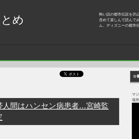
怖い話の都市伝説を沢
まとめ
含めて楽しんで読んで
ム、ディズニーの都市
☆
マ
場
帯人間はハンセン病患者…宮崎監
定