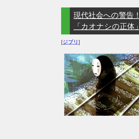
現代社会への警告
「カオナシの正体
[
ジブリ
]