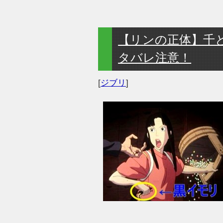
【リンの正体】千
タバレ注意！
[
ジブリ
]