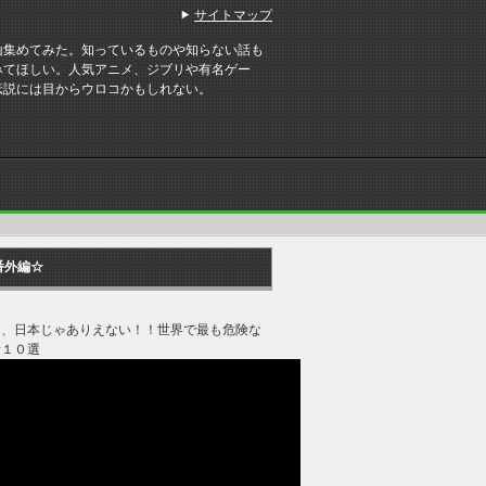
サイトマップ
山集めてみた。知っているものや知らない話も
みてほしい。人気アニメ、ジブリや有名ゲー
伝説には目からウロコかもしれない。
番外編☆
ジ、日本じゃありえない！！世界で最も危険な
所１０選