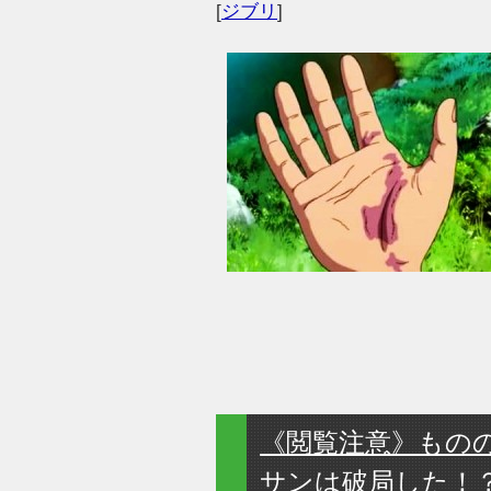
[
ジブリ
]
《閲覧注意》もの
サンは破局した！