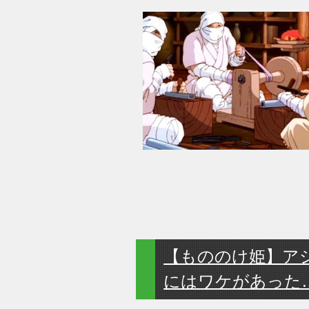
【もののけ姫】ア
にはワケがあった