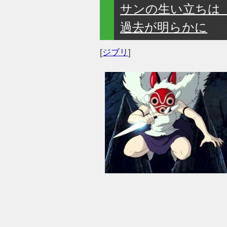
サンの生い立ちは
過去が明らかに
[
ジブリ
]