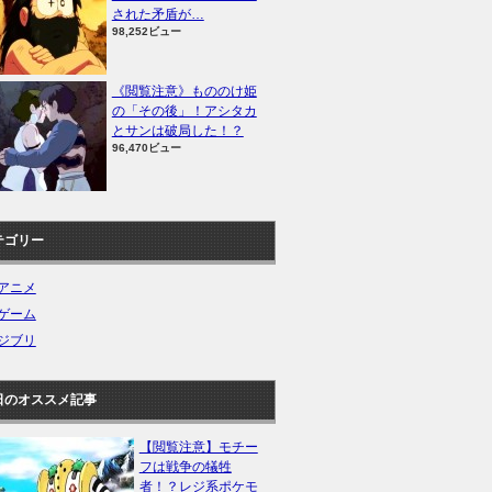
された矛盾が…
98,252ビュー
《閲覧注意》もののけ姫
の「その後」！アシタカ
とサンは破局した！？
96,470ビュー
テゴリー
アニメ
ゲーム
ジブリ
日のオススメ記事
【閲覧注意】モチー
フは戦争の犠牲
者！？レジ系ポケモ