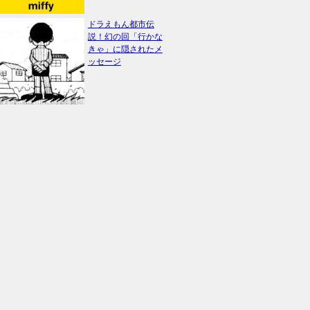
ドラえもん都市伝
説！幻の回「行かな
きゃ」に隠されたメ
ッセージ