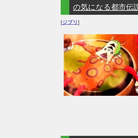
の気になる都市伝
[
ジブリ
]