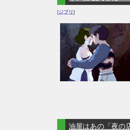
[
ジブリ
]
油屋はあの「夜の