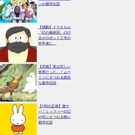
ンの都市伝説
【感動】ドラえもん
「幻の最終回」のび
太がロボット工学の
科学者に…
【悲報】実は悲しい
世界だった…！ムー
ミンにまつわる残念
な都市伝説
【×印の正体】激ヤ
バ！ミッフィーの口
の中にまつわる怖い
都市伝説