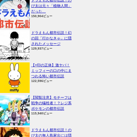
ドラえもん都市伝説！の
び太は元々「植物人間」
だった…
150,904ビュー
ドラえもん都市伝説！幻
の回「行かなきゃ」に隠
されたメッセージ
129,937ビュー
【×印の正体】激ヤバ！
ミッフィーの口の中にま
つわる怖い都市伝説
122,596ビュー
【閲覧注意】モチーフは
戦争の犠牲者！？レジ系
ポケモンの都市伝説
115,940ビュー
ドラえもん都市伝説！の
び太の無人島家出には隠