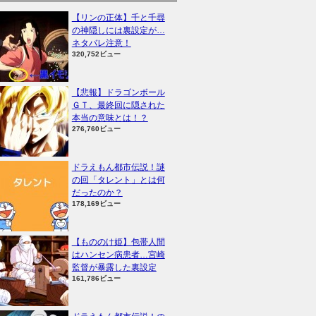
【リンの正体】千と千尋
の神隠しには裏設定が…
ネタバレ注意！
320,752ビュー
【悲報】ドラゴンボール
ＧＴ、最終回に隠された
本当の意味とは！？
276,760ビュー
ドラえもん都市伝説！謎
の回「タレント」とは何
だったのか？
178,169ビュー
【もののけ姫】包帯人間
はハンセン病患者…宮崎
監督が暴露した裏設定
161,786ビュー