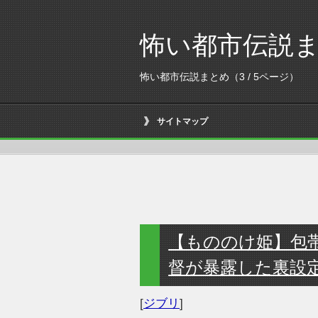
怖い都市伝説
怖い都市伝説まとめ（3 / 5ページ）
サイトマップ
【もののけ姫】包
督が暴露した裏設
[
ジブリ
]