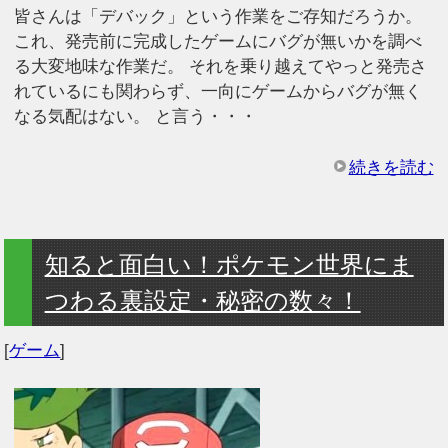
皆さんは「デバック」という作業をご存知だろうか。
これ、発売前に完成したゲームにバグが無いかを調べ
る大変地味な作業だ。 それを乗り越えてやっと発売さ
れているにも関わらず、一向にゲームからバグが無く
なる気配はない。 と言う・・・
続きを読む
知ると面白い！ポケモン世界にま
つわる裏設定・秘密の数々！
[
ゲーム
]