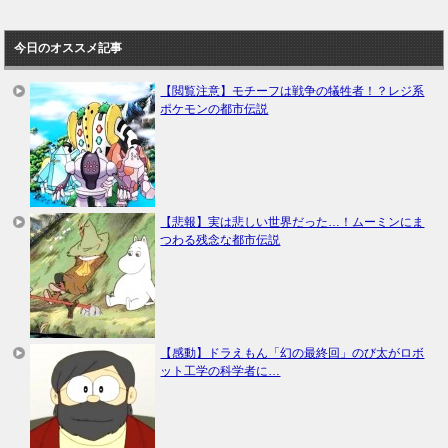
今日のオススメ記事
【閲覧注意】モチーフは戦争の犠牲者！？レジ系
ポケモンの都市伝説
【悲報】実は悲しい世界だった…！ムーミンにま
つわる残念な都市伝説
【感動】ドラえもん「幻の最終回」のび太がロボ
ット工学の科学者に…