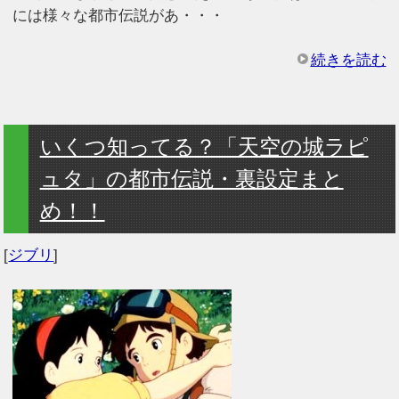
には様々な都市伝説があ・・・
続きを読む
いくつ知ってる？「天空の城ラピ
ュタ」の都市伝説・裏設定まと
め！！
[
ジブリ
]