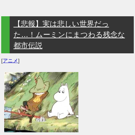
【悲報】実は悲しい世界だっ
た…！ムーミンにまつわる残念な
都市伝説
[
アニメ
]