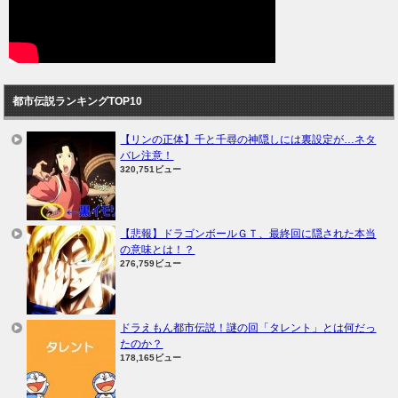
都市伝説ランキングTOP10
【リンの正体】千と千尋の神隠しには裏設定が…ネタ
バレ注意！
320,751ビュー
【悲報】ドラゴンボールＧＴ、最終回に隠された本当
の意味とは！？
276,759ビュー
ドラえもん都市伝説！謎の回「タレント」とは何だっ
たのか？
178,165ビュー