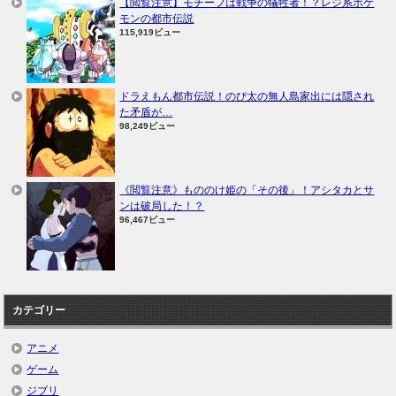
【閲覧注意】モチーフは戦争の犠牲者！？レジ系ポケ
モンの都市伝説
115,919ビュー
ドラえもん都市伝説！のび太の無人島家出には隠され
た矛盾が…
98,249ビュー
《閲覧注意》もののけ姫の「その後」！アシタカとサ
ンは破局した！？
96,467ビュー
カテゴリー
アニメ
ゲーム
ジブリ