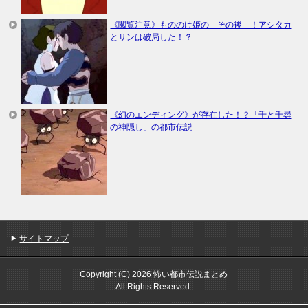
《閲覧注意》もののけ姫の「その後」！アシタカ
とサンは破局した！？
《幻のエンディング》が存在した！？「千と千尋
の神隠し」の都市伝説
サイトマップ
Copyright (C) 2026 怖い都市伝説まとめ
All Rights Reserved.