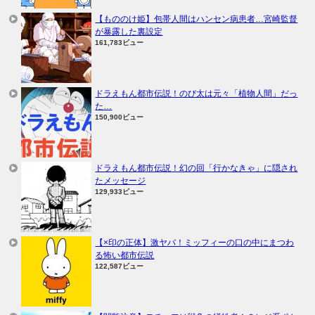
【もののけ姫】包帯人間はハンセン病患者…宮崎監督
が暴露した裏設定
161,783ビュー
ドラえもん都市伝説！のび太は元々「植物人間」だっ
た…
150,900ビュー
ドラえもん都市伝説！幻の回「行かなきゃ」に隠され
たメッセージ
129,933ビュー
【×印の正体】激ヤバ！ミッフィーの口の中にまつわ
る怖い都市伝説
122,587ビュー