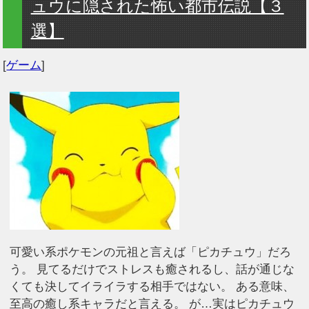
ュウに隠された怖い都市伝説【３
選】
[
ゲーム
]
可愛い系ポケモンの元祖と言えば「ピカチュウ」だろ
う。 見てるだけでストレスも癒されるし、話が通じな
くても決してイライラする相手ではない。 ある意味、
至高の癒し系キャラだと言える。 が…実はピカチュウ