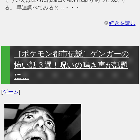
る。 早速調べてみると…・・・
続きを読む
［ポケモン都市伝説］ゲンガーの
怖い話３選！呪いの鳴き声が話題
に…
[
ゲーム
]