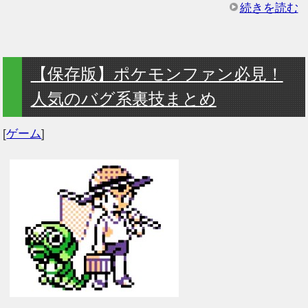
続きを読む
【保存版】ポケモンファン必見！
人気のバグ系裏技まとめ
[
ゲーム
]