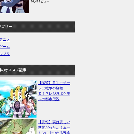
96,468ビュー
テゴリー
アニメ
ゲーム
ジブリ
日のオススメ記事
【閲覧注意】モチー
フは戦争の犠牲
者！？レジ系ポケモ
ンの都市伝説
【悲報】実は悲しい
世界だった…！ムー
ミンにまつわる残念