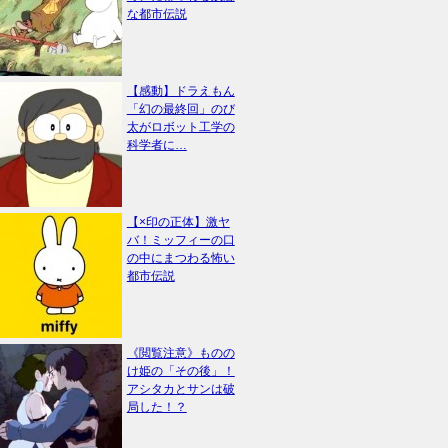
な都市伝説
【感動】ドラえもん
「幻の最終回」のび
太がロボット工学の
科学者に…
【×印の正体】激ヤ
バ！ミッフィーの口
の中にまつわる怖い
都市伝説
《閲覧注意》ものの
け姫の「その後」！
アシタカとサンは破
局した！？