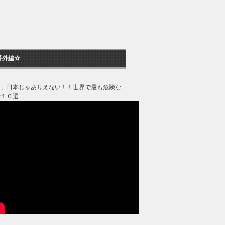
番外編☆
ジ、日本じゃありえない！！世界で最も危険な
所１０選