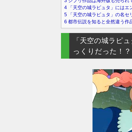
3
ジブリ作品は海外版も売られ
4
「天空の城ラピュタ」にはエ
5
「天空の城ラピュタ」の名セ
6
都市伝説を知ると全然違う作
「天空の城ラピュ
っくりだった！？