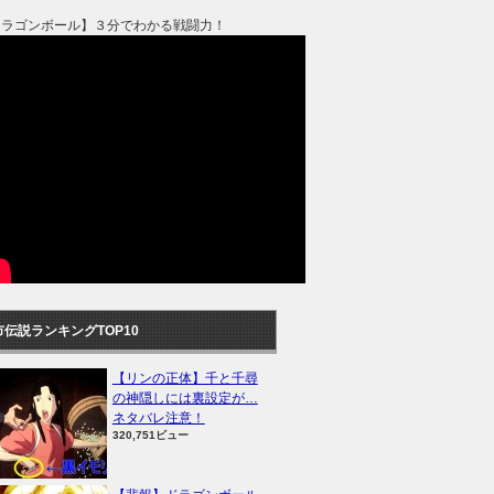
ドラゴンボール】３分でわかる戦闘力！
市伝説ランキングTOP10
【リンの正体】千と千尋
の神隠しには裏設定が…
ネタバレ注意！
320,751ビュー